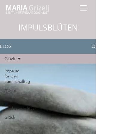
IMPULSBLÜTEN
BLOG
Glück
Impulse
für den
Familienalltag
ADHS
Ängste
Hochsensibilität
Glück