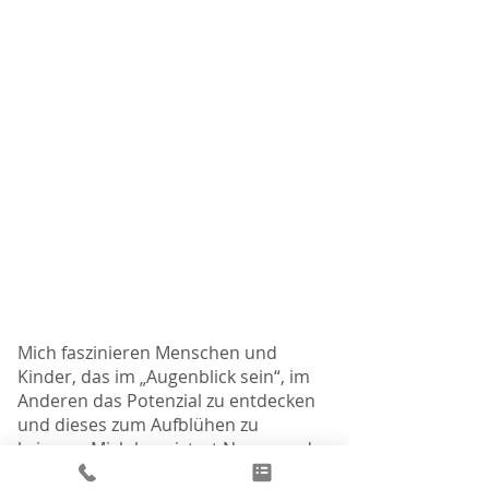
REFERENZEN
Deshalb liebe ich meine Arbeit.
Mich faszinieren Menschen und
Kinder, das im „Augenblick sein“, im
Anderen das Potenzial zu entdecken
und dieses zum Aufblühen zu
bringen. Mich begeistert Neues und
Inspiratives, Andersdenken, das