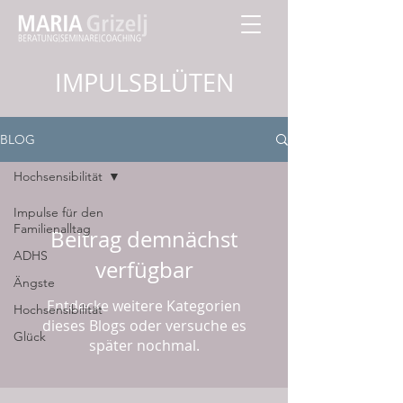
IMPULSBLÜTEN
BLOG
Hochsensibilität
Impulse für den
Familienalltag
Beitrag demnächst
ADHS
verfügbar
Ängste
Entdecke weitere Kategorien
Hochsensibilität
dieses Blogs oder versuche es
Glück
später nochmal.