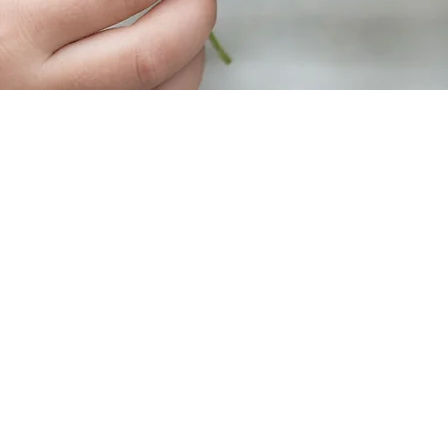
ege im Familien
U BEGLEITEN IST EINE GROSSE HERAUSFORDERU
NCE.
I ÄNGSTE
themen und Diagnosen (ADHS, Entwicklungsverzögerungen,
Kindes