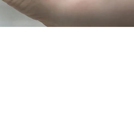
alltag
NG UND GLEICHZEITIG
 besondere