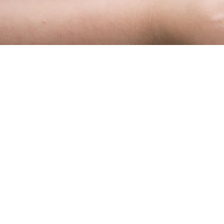
Neue W
KINDER INS LEBEN Z
EINE BESONDERE CHA
ADHS I HOCHSENSIBILITÄT 
in Fragen zu Entwicklungs
Verhaltensmuster) deines 